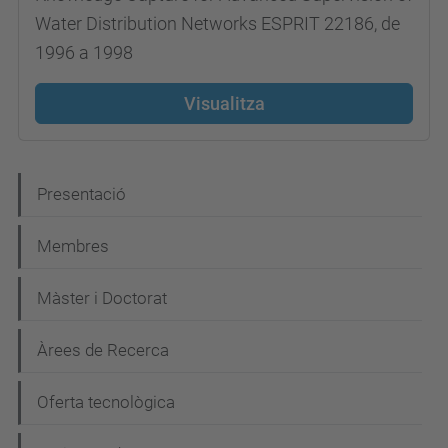
Water Distribution Networks ESPRIT 22186, de
1996 a 1998
Visualitza
N
Presentació
a
Membres
v
e
Màster i Doctorat
g
Àrees de Recerca
a
c
Oferta tecnològica
i