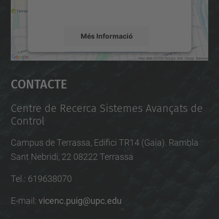
mapa.
Més Informació
Accepta
Contacte
powered by
Usercentrics Consent
Management Platform
Centre de Recerca Sistemes Avançats de
Control
Campus de Terrassa, Edifici TR14 (Gaia). Rambla
Sant Nebridi, 22 08222 Terrassa
Tel.
:
619638070
E-mail
:
vicenc.puig@upc.edu