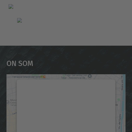
On Som
Necessitem el vostre
consentiment per carregar el
servei Google Maps!
Utilitzem un servei de tercers per incrustar
contingut del mapa que pugui recollir dades
sobre la vostra activitat. Reviseu-ne els
detalls i accepteu el servei per veure el